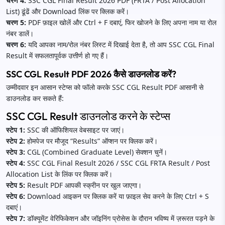
चरण 4:
SSC CGL Final Result 2026 PDF (FRTA / Post Allocation
List) ढूंढें और Download लिंक पर क्लिक करें।
चरण 5:
PDF फ़ाइल खोलें और Ctrl + F दबाएं, फिर खोजने के लिए अपना नाम या रोल
नंबर डालें।
चरण 6:
यदि आपका नाम/रोल नंबर लिस्ट में दिखाई देता है, तो आप SSC CGL Final
Result में सफलतापूर्वक उत्तीर्ण हो गए हैं।
SSC CGL Result PDF 2026 कैसे डाउनलोड करें?
उम्मीदवार इन आसान स्टेप्स को फॉलो करके SSC CGL Result PDF आसानी से
डाउनलोड कर सकते हैं:
SSC CGL Result डाउनलोड करने के स्टेप्स
स्टेप 1:
SSC की ऑफिशियल वेबसाइट पर जाएं।
स्टेप 2:
होमपेज पर मौजूद “Results” ऑप्शन पर क्लिक करें।
स्टेप 3:
CGL (Combined Graduate Level) सेक्शन चुनें।
स्टेप 4:
SSC CGL Final Result 2026 / SSC CGL FRTA Result / Post
Allocation List के लिंक पर क्लिक करें।
स्टेप 5:
Result PDF आपकी स्क्रीन पर खुल जाएगा।
स्टेप 6:
Download आइकन पर क्लिक करें या फ़ाइल सेव करने के लिए Ctrl + S
दबाएं।
स्टेप 7:
डॉक्यूमेंट वेरिफिकेशन और जॉइनिंग प्रोसेस के दौरान भविष्य में ज़रूरत पड़ने के