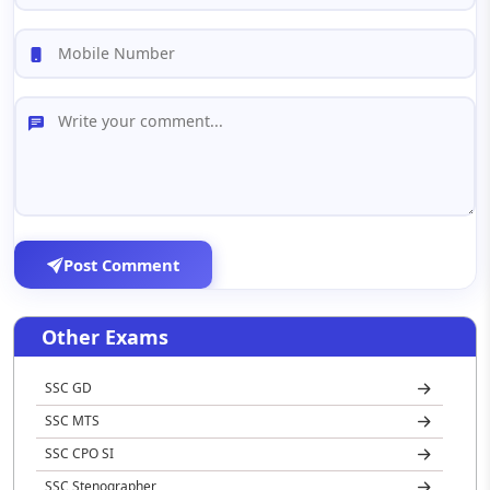
Post Comment
Other Exams
SSC GD
SSC MTS
SSC CPO SI
SSC Stenographer